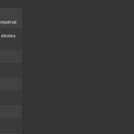
impérial
 étoiles