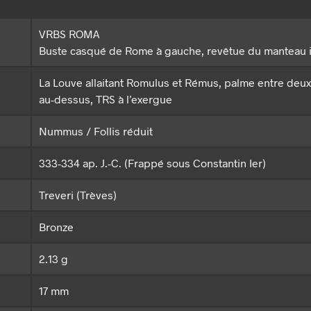
VRBS ROMA
Buste casqué de Rome à gauche, revêtue du manteau 
La Louve allaitant Romulus et Rémus, palme entre deux
au-dessus, TRS à l’exergue
Nummus / Follis réduit
333-334 ap. J.-C. (Frappé sous Constantin Ier)
Treveri (Trèves)
Bronze
2.13 g
17 mm