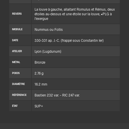
La louve à gauche, allaitant Romulus et Rémus, deux
étoiles au-dessus et une étoile sur la louve, •PLG à
REVERS
l’exergue
Nummus ou Follis
MODULE
330-331 ap. J.-C. (frappé sous Constantin Ier)
DATE
Lyon (Lugdunum)
ATELIER
Bronze
MÉTAL
2.76 g
POIDS
16.2 mm
DIAMÈTRE
Bastien 232 var. – RIC 247 var.
RÉFÉRENCE
SUP+
ÉTAT