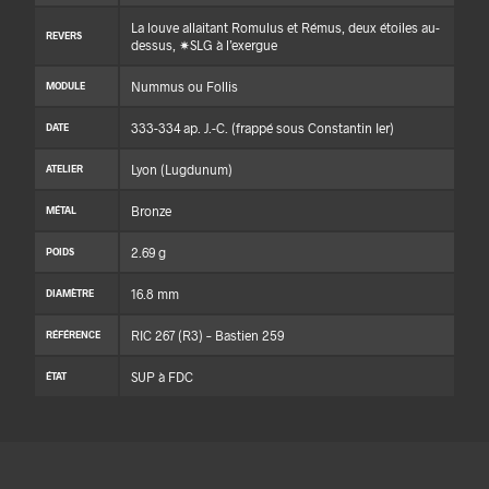
La louve allaitant Romulus et Rémus, deux étoiles au-
REVERS
dessus, ✷SLG à l’exergue
Nummus ou Follis
MODULE
333-334 ap. J.-C. (frappé sous Constantin Ier)
DATE
Lyon (Lugdunum)
ATELIER
Bronze
MÉTAL
2.69 g
POIDS
16.8 mm
DIAMÈTRE
RIC 267 (R3) – Bastien 259
RÉFÉRENCE
SUP à FDC
ÉTAT