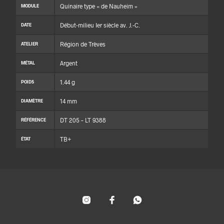
Quinaire type « de Nauheim »
MODULE
Début-milieu Ier siècle av. J.-C.
DATE
Région de Trèves
ATELIER
Argent
MÉTAL
1.44 g
POIDS
14 mm
DIAMÈTRE
DT 205 – LT 9388
RÉFÉRENCE
TB+
ÉTAT