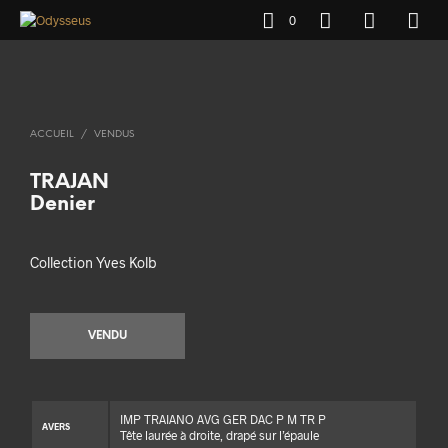
0
ACCUEIL
/
VENDUS
TRAJAN
Denier
Collection Yves Kolb
VENDU
IMP TRAIANO AVG GER DAC P M TR P
AVERS
Tête laurée à droite, drapé sur l’épaule