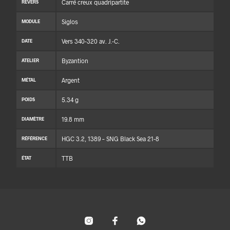
Carré creux quadripartite
REVERS
Siglos
MODULE
Vers 340-320 av. J.-C.
DATE
Byzantion
ATELIER
Argent
MÉTAL
5.34 g
POIDS
19.8 mm
DIAMÈTRE
HGC 3.2, 1389 – SNG Black Sea 21-8
RÉFÉRENCE
TTB
ÉTAT