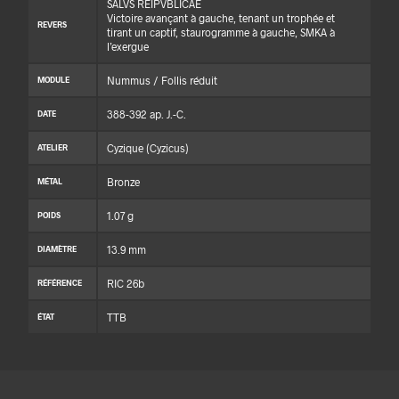
SALVS REIPVBLICAE
Victoire avançant à gauche, tenant un trophée et
REVERS
tirant un captif, staurogramme à gauche, SMKA à
l’exergue
Nummus / Follis réduit
MODULE
388-392 ap. J.-C.
DATE
Cyzique (Cyzicus)
ATELIER
Bronze
MÉTAL
1.07 g
POIDS
13.9 mm
DIAMÈTRE
RIC 26b
RÉFÉRENCE
TTB
ÉTAT