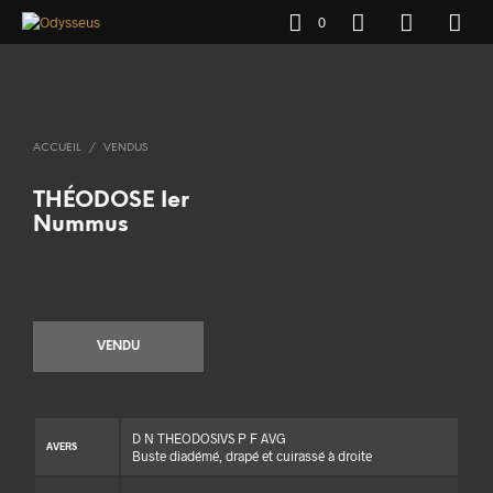
0
ACCUEIL
/
VENDUS
THÉODOSE Ier
Nummus
VENDU
D N THEODOSIVS P F AVG
AVERS
Buste diadémé, drapé et cuirassé à droite