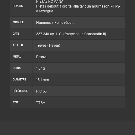
PIETAS ROMANA
Pietas debout à droite, allaitant un nourrisson, •TRS•
REVERS
à l’exergue
Nummus / Follis réduit
MODULE
337-340 ap. J.-C. (frappé sous Constantin II)
DATE
Trèves (Treveri)
ATELIER
Bronze
MÉTAL
1.67 g
POIDS
16.1 mm
DIAMÈTRE
RIC 65
RÉFÉRENCE
TTB+
ÉTAT