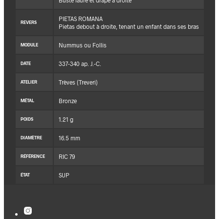
Buste lauré et drapé à droite
PIETAS ROMANA
REVERS
Pietas debout à droite, tenant un enfant dans ses bras
Nummus ou Follis
MODULE
337-340 ap. J.-C.
DATE
Trèves (Treveri)
ATELIER
Bronze
MÉTAL
1.21 g
POIDS
16.5 mm
DIAMÈTRE
RIC 79
RÉFÉRENCE
SUP
ÉTAT