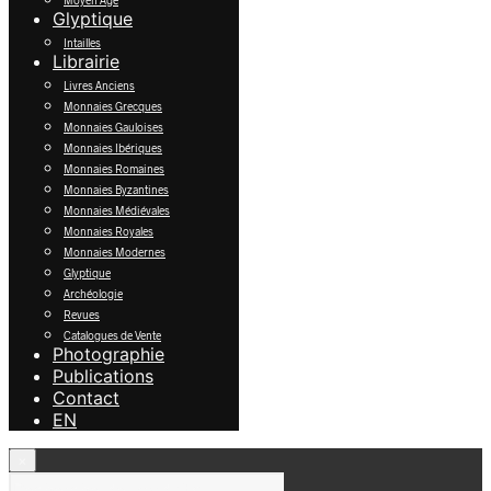
Moyen Âge
Glyptique
Intailles
Librairie
Livres Anciens
Monnaies Grecques
Monnaies Gauloises
Monnaies Ibériques
Monnaies Romaines
Monnaies Byzantines
Monnaies Médiévales
Monnaies Royales
Monnaies Modernes
Glyptique
Archéologie
Revues
Catalogues de Vente
Photographie
Publications
Contact
EN
×