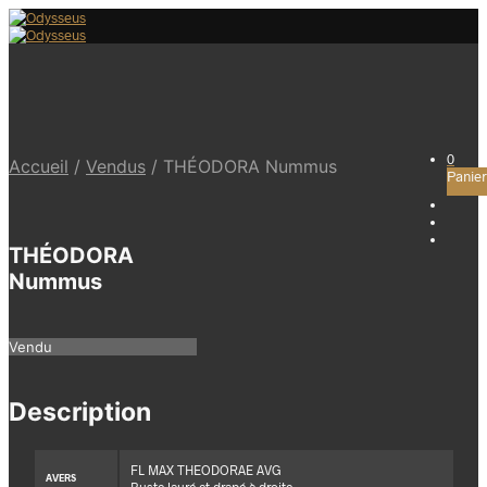
0
Accueil
/
Vendus
/
THÉODORA Nummus
Panier
THÉODORA
Nummus
Vendu
Description
FL MAX THEODORAE AVG
AVERS