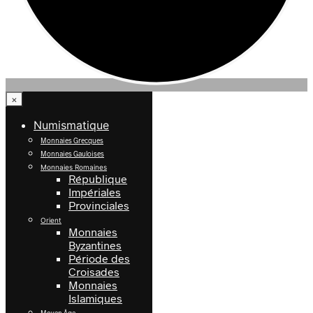
×
Numismatique
Monnaies Grecques
Monnaies Gauloises
Monnaies Romaines
République
Impériales
Provinciales
Orient
Monnaies
Byzantines
Période des
Croisades
Monnaies
Islamiques