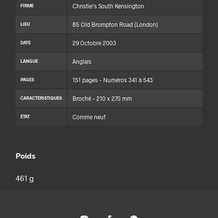
Christie’s South Kensington
FIRME
85 Old Brompton Road (London)
LIEU
29 Octobre 2003
DATE
Anglais
LANGUE
151 pages – Numéros 341 à 543
PAGES
Broché – 210 x 270 mm
CARACTÉRISTIQUES
Comme neuf
ÉTAT
Poids
461 g