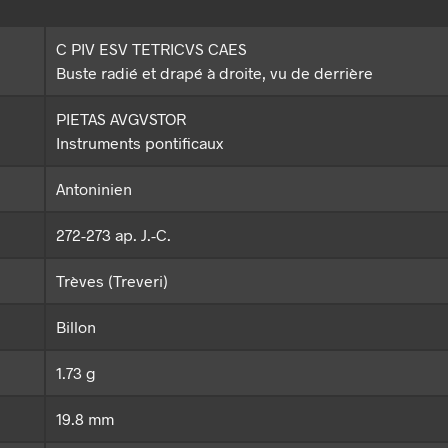
C PIV ESV TETRICVS CAES
Buste radié et drapé à droite, vu de derrière
PIETAS AVGVSTOR
Instruments pontificaux
Antoninien
272-273 ap. J.-C.
Trèves (Treveri)
Billon
1.73 g
19.8 mm