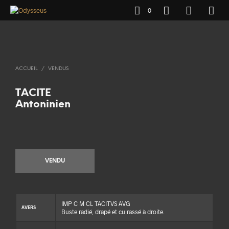
0
ACCUEIL
/
VENDUS
TACITE
Antoninien
VENDU
IMP C M CL TACITVS AVG
AVERS
Buste radié, drapé et cuirassé à droite.