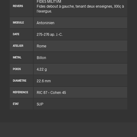
FIDES MILITVM
Fides debout à gauche, tenant deux enseignes, XXIς à
REVERS
l’exergue.
Antoninien
MODULE
275-276 ap. J.-C.
DATE
Rome
ATELIER
Billon
MÉTAL
4.22 g
POIDS
22.6 mm
DIAMÈTRE
RIC 87 – Cohen 45
RÉFÉRENCE
SUP
ÉTAT