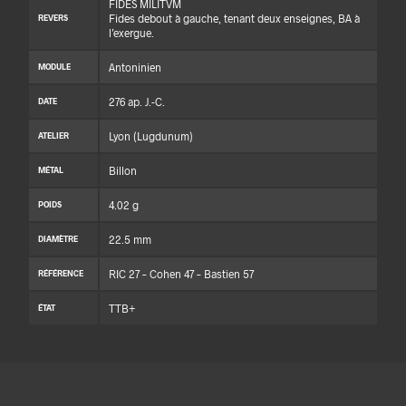
FIDES MILITVM
Fides debout à gauche, tenant deux enseignes, BA à
REVERS
l’exergue.
Antoninien
MODULE
276 ap. J.-C.
DATE
Lyon (Lugdunum)
ATELIER
Billon
MÉTAL
4.02 g
POIDS
22.5 mm
DIAMÈTRE
RIC 27 – Cohen 47 – Bastien 57
RÉFÉRENCE
TTB+
ÉTAT