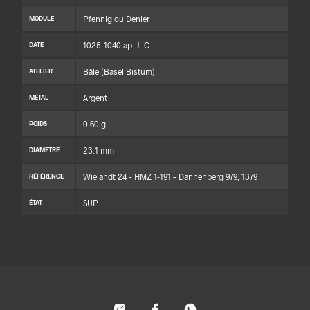
Pfennig ou Denier
MODULE
1025-1040 ap. J.-C.
DATE
Bâle (Basel Bistum)
ATELIER
Argent
MÉTAL
0.60 g
POIDS
23.1 mm
DIAMÈTRE
Wielandt 24 – HMZ 1-191 – Dannenberg 979, 1379
RÉFÉRENCE
SUP
ÉTAT