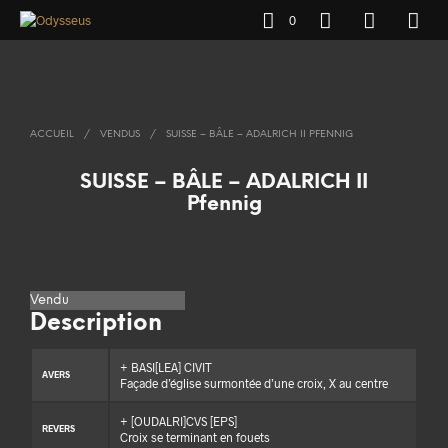
0
ACCUEIL
/
VENDUS
/
SUISSE – BÂLE – ADALRICH II PFENNIG
SUISSE – BÂLE – ADALRICH II
Pfennig
Vendu
Description
+ BASI[LEA] CIVIT
AVERS
Façade d’église surmontée d’une croix, X au centre
+ [OUDALRI]CVS [EPS]
REVERS
Croix se terminant en fouets