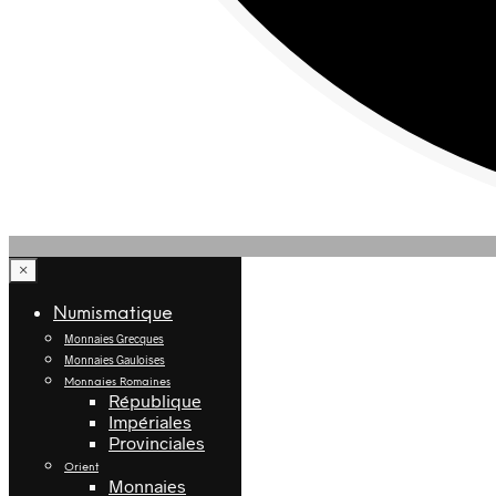
×
Numismatique
Monnaies Grecques
Monnaies Gauloises
Monnaies Romaines
République
Impériales
Provinciales
Orient
Monnaies