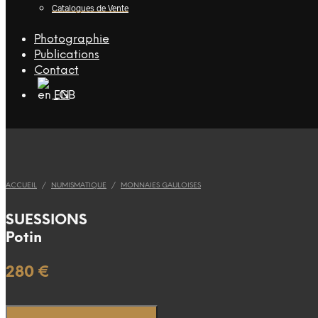
Catalogues de Vente
Photographie
Publications
Contact
EN
ACCUEIL
/
NUMISMATIQUE
/
MONNAIES GAULOISES
SUESSIONS
Potin
280
€