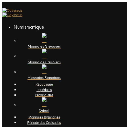
Numismatique
Monnaies Grecques
Monnaies Gauloises
Monnaies Romaines
République
Impériales
Provinciales
Orient
Monnaies Byzantines
Période des Croisades