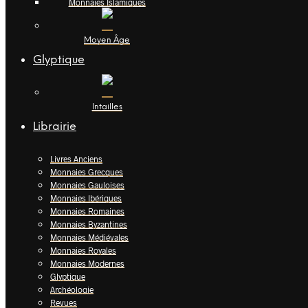
Monnaies Islamiques
Moyen Âge
Glyptique
Intailles
Librairie
Livres Anciens
Monnaies Grecques
Monnaies Gauloises
Monnaies Ibériques
Monnaies Romaines
Monnaies Byzantines
Monnaies Médiévales
Monnaies Royales
Monnaies Modernes
Glyptique
Archéologie
Revues