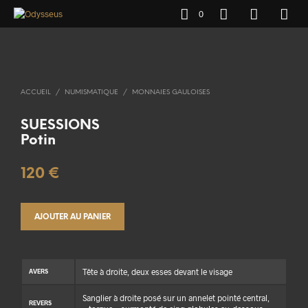
0
ACCUEIL
/
NUMISMATIQUE
/
MONNAIES GAULOISES
SUESSIONS
Potin
120
€
AJOUTER AU PANIER
Tête à droite, deux esses devant le visage
AVERS
Sanglier à droite posé sur un annelet pointé central,
REVERS