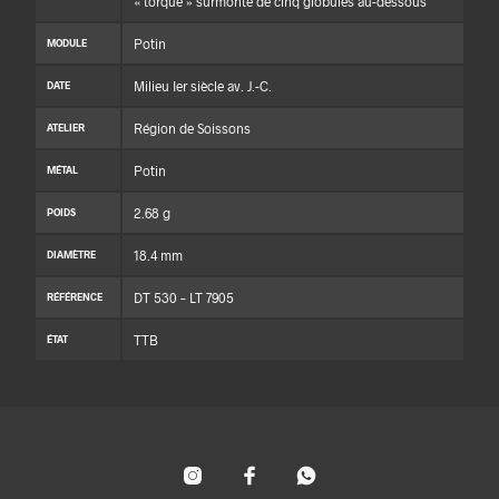
« torque » surmonté de cinq globules au-dessous
Potin
MODULE
Milieu Ier siècle av. J.-C.
DATE
Région de Soissons
ATELIER
Potin
MÉTAL
2.68 g
POIDS
18.4 mm
DIAMÈTRE
DT 530 – LT 7905
RÉFÉRENCE
TTB
ÉTAT