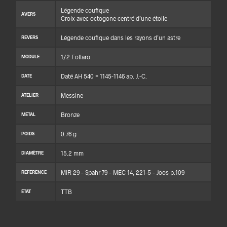
Légende coufique
AVERS
Croix avec octogone centré d’une étoile
Légende coufique dans les rayons d’un astre
REVERS
1/2 Follaro
MODULE
Daté AH 540 = 1145-1146 ap. J.-C.
DATE
Messine
ATELIER
Bronze
MÉTAL
0.76 g
POIDS
15.2 mm
DIAMÈTRE
MIR 29 – Spahr 79 – MEC 14, 221-5 – Joos p.109
RÉFÉRENCE
TTB
ÉTAT