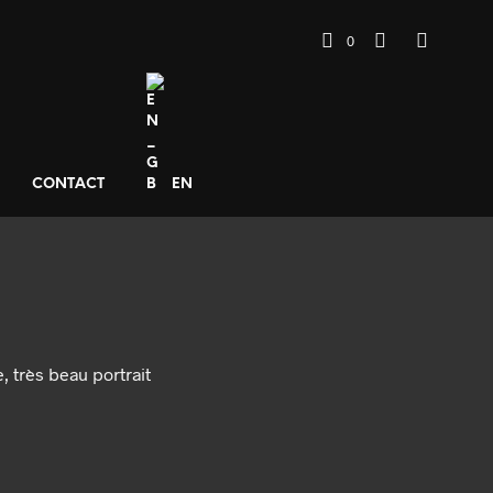
0
CONTACT
EN
, très beau portrait