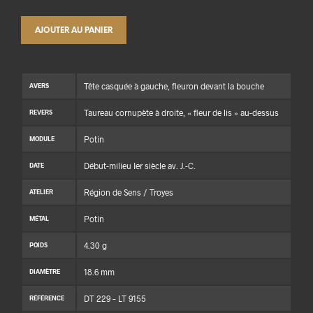
AJOUTER AU PANIER
Tête casquée à gauche, fleuron devant la bouche
AVERS
Taureau cornupète à droite, « fleur de lis » au-dessus
REVERS
Potin
MODULE
Début-milieu Ier siècle av. J.-C.
DATE
Région de Sens / Troyes
ATELIER
Potin
MÉTAL
4.30 g
POIDS
18.6 mm
DIAMÈTRE
DT 229 – LT 9155
RÉFÉRENCE