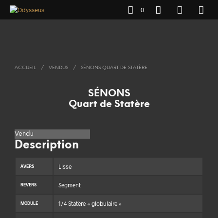
0
ACCUEIL
/
VENDUS
/
SÉNONS QUART DE STATÈRE
SÉNONS
Quart de Statère
Vendu
Description
Lisse
AVERS
Segment
REVERS
1/4 Statère « globulaire »
MODULE