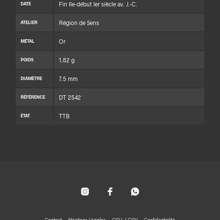
Fin IIe-début Ier siècle av. J.-C.
DATE
Région de Sens
ATELIER
Or
MÉTAL
1.82 g
POIDS
7.5 mm
DIAMÈTRE
DT 2542
RÉFÉRENCE
TTB
ÉTAT