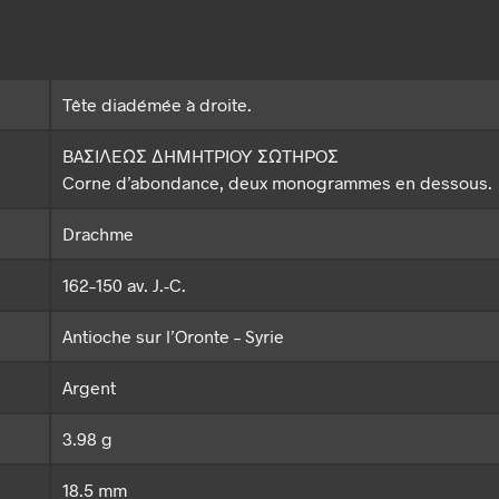
Tête diadémée à droite.
BAΣIΛEΩΣ ΔHMHTPIOY ΣΩTHPOΣ
Corne d’abondance, deux monogrammes en dessous.
Drachme
162–150 av. J.-C.
Antioche sur l’Oronte – Syrie
Argent
3.98 g
18.5 mm