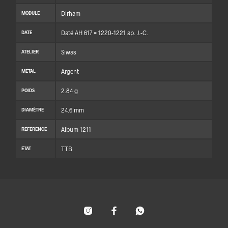
Dirham
MODULE
Daté AH 617 = 1220-1221 ap. J.-C.
DATE
Siwas
ATELIER
Argent
MÉTAL
2.84 g
POIDS
24.6 mm
DIAMÈTRE
Album 1211
RÉFÉRENCE
TTB
ÉTAT