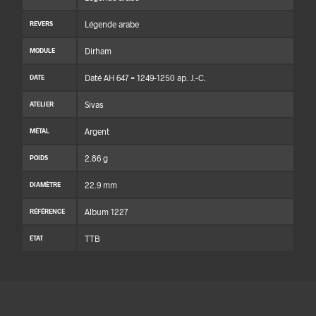
Légende arabe
REVERS
Dirham
MODULE
Daté AH 647 = 1249-1250 ap. J.-C.
DATE
Sivas
ATELIER
Argent
MÉTAL
2.86 g
POIDS
22.9 mm
DIAMÈTRE
Album 1227
RÉFÉRENCE
TTB
ÉTAT