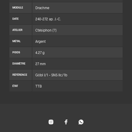
Drachme
MODULE
240-272 ap. J.-C.
DATE
Ctésiphon (?)
ATELIER
Argent
MÉTAL
4.27 g
POIDS
27 mm
DIAMÈTRE
Göbl I/1 – SNS IIc/1b
RÉFÉRENCE
TTB
ÉTAT