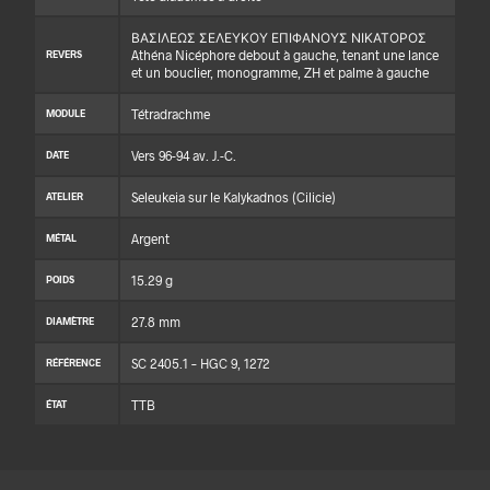
ΒΑΣΙΛΕΩΣ ΣΕΛΕΥΚΟΥ ΕΠΙΦΑΝΟΥΣ ΝΙΚΑΤΟΡΟΣ
Athéna Nicéphore debout à gauche, tenant une lance
REVERS
et un bouclier, monogramme, ZH et palme à gauche
Tétradrachme
MODULE
Vers 96-94 av. J.-C.
DATE
Seleukeia sur le Kalykadnos (Cilicie)
ATELIER
Argent
MÉTAL
15.29 g
POIDS
27.8 mm
DIAMÈTRE
SC 2405.1 – HGC 9, 1272
RÉFÉRENCE
TTB
ÉTAT