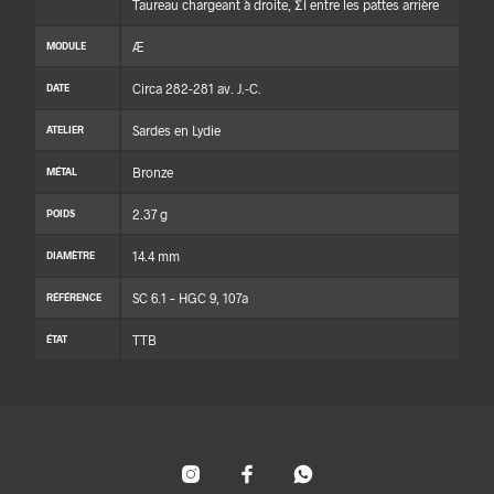
Taureau chargeant à droite, ΣΙ entre les pattes arrière
Æ
MODULE
Circa 282-281 av. J.-C.
DATE
Sardes en Lydie
ATELIER
Bronze
MÉTAL
2.37 g
POIDS
14.4 mm
DIAMÈTRE
SC 6.1 – HGC 9, 107a
RÉFÉRENCE
TTB
ÉTAT