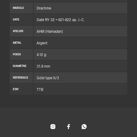
Drachme
MODULE
Daté RY 32 = 621-622 ap. J.-C.
DATE
AHM (Hamadan)
ATELIER
Argent
MÉTAL
4.12 g
POIDS
31.9 mm
DIAMÈTRE
Göbl type II/3
RÉFÉRENCE
TTB
ÉTAT