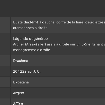
Buste diadémé à gauche, coiffé de la tiare, deux lettre
araméennes à droite
Légende dégénérée
Archer (Arsakès Ier) assis à droite sur un trône, tenant 
monogramme à droite
Drachme
207-222 ap. J.-C.
Ekbatana
Argent
3.79 g