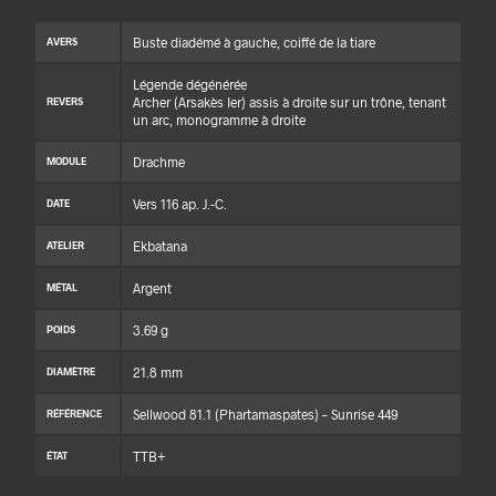
Buste diadémé à gauche, coiffé de la tiare
AVERS
Légende dégénérée
Archer (Arsakès Ier) assis à droite sur un trône, tenant
REVERS
un arc, monogramme à droite
Drachme
MODULE
Vers 116 ap. J.-C.
DATE
Ekbatana
ATELIER
Argent
MÉTAL
3.69 g
POIDS
21.8 mm
DIAMÈTRE
Sellwood 81.1 (Phartamaspates) – Sunrise 449
RÉFÉRENCE
TTB+
ÉTAT