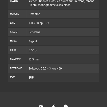
Archer (Arsakes I) assis à droite sur un trône, tenant
REVERS
un arc, monogramme à ses pieds
Drachme
MODULE
190-208 ap. J.-C.
DATE
Ecbatana
ATELIER
Argent
MÉTAL
3.54 g
POIDS
18.3 mm
DIAMÈTRE
Sellwood 85.3 – Shore 439
RÉFÉRENCE
SUP
ÉTAT