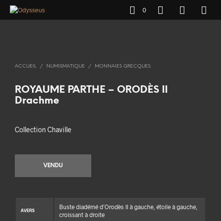
0
ACCUEIL
/
NUMISMATIQUE
/
MONNAIES GRECQUES
ROYAUME PARTHE – ORODÈS II
Drachme
Collection Chaville
VENDU
Buste diadémé d’Orodès II à gauche, étoile à gauche,
AVERS
croissant à droite