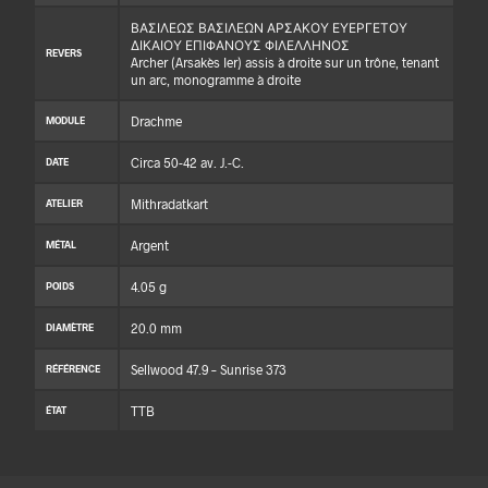
ΒΑΣΙΛΕΩΣ ΒΑΣΙΛΕΩΝ ΑΡΣΑΚΟΥ ΕΥΕΡΓΕΤΟΥ
ΔΙΚΑΙΟΥ ΕΠΙΦΑΝΟΥΣ ΦΙΛΕΛΛΗΝΟΣ
REVERS
Archer (Arsakès Ier) assis à droite sur un trône, tenant
un arc, monogramme à droite
Drachme
MODULE
Circa 50-42 av. J.-C.
DATE
Mithradatkart
ATELIER
Argent
MÉTAL
4.05 g
POIDS
20.0 mm
DIAMÈTRE
Sellwood 47.9 – Sunrise 373
RÉFÉRENCE
TTB
ÉTAT