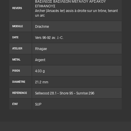
ΒΑΣΙΛΕΩΣ ΒΑΣΙΛΕΩΝ ΜΕΓΑΛΟΥ ΑΡΣΑΚΟΥ
ΕΠΙΦΑΝΟΥΣ
REVERS
Archer (Arsacès Ier) assis à droite sur un trône, tenant
un arc
Drachme
MODULE
Vers 96-92 av. J.-C.
DATE
Rhagae
ATELIER
Argent
MÉTAL
4.03 g
POIDS
21.2 mm
DIAMÈTRE
Sellwood 28.1 – Shore 95 – Sunrise 296
RÉFÉRENCE
SUP
ÉTAT