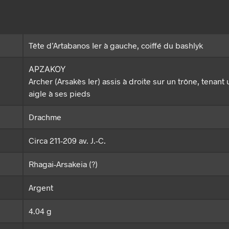
Tête d’Artabanos Ier à gauche, coiffé du bashlyk
ΑΡΖΑΚΟΥ
Archer (Arsakès Ier) assis à droite sur un trône, tenant 
aigle à ses pieds
Drachme
Circa 211-209 av. J.-C.
Rhagai-Arsakeia (?)
Argent
4.04 g