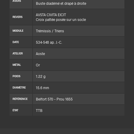
AVERS
Buste diadémé et drapé à droite
AVSTA CIVITA EICIT
REVERS
Croix pattée posée sur un socle
Trémissis / Triens
MODULE
534-548 ap. J.-C.
DATE
Aoste
ATELIER
Or
MÉTAL
1.22 g
POIDS
15.6 mm
DIAMÈTRE
Belfort 570 – Prou 1655
RÉFÉRENCE
TTB
ÉTAT