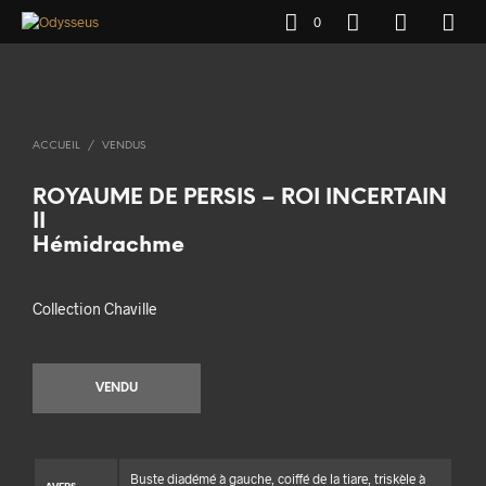
0
ACCUEIL
/
VENDUS
ROYAUME DE PERSIS – ROI INCERTAIN
II
Hémidrachme
Collection Chaville
VENDU
Buste diadémé à gauche, coiffé de la tiare, triskèle à