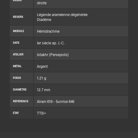
AVERS
droite
Légende araméenne dégénérée
REVERS
Diadème
Hémidrachme
MODULE
Ier siècle ap. J.-C.
DATE
Istakhr (Persepolis)
ATELIER
Argent
MÉTAL
1.21 g
POIDS
12.7 mm
DIAMÈTRE
Alram 619 – Sunrise 646
RÉFÉRENCE
TTB+
ÉTAT