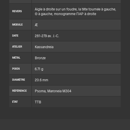
Aigle à droite sur un foudre, la tête tournée à gauche,
REVERS
Θ à gauche, monogramme ΠΑΡ à droite
Æ
MODULE
281-279 av. J.-C.
DATE
Kassandreia
ATELIER
Bronze
MÉTAL
6.71 g
POIDS
20.6 mm
DIAMÈTRE
Psoma, Maroneia M304
RÉFÉRENCE
TTB
ÉTAT