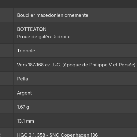
Bouclier macédonien ornementé
ΒΟΤΤΕΑΤΩΝ
Proue de galère à droite
Triobole
Vers 187-168 av. J.-C. (époque de Philippe V et Persée)
Pella
Argent
1.67 g
13.1 mm
HGC 3.1, 358 – SNG Copenhagen 136
E