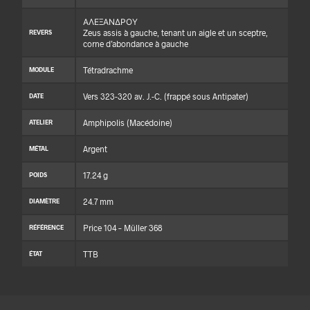
ΑΛΕΞΑΝΔΡΟΥ
Zeus assis à gauche, tenant un aigle et un sceptre,
REVERS
corne d’abondance à gauche
Tétradrachme
MODULE
Vers 323-320 av. J.-C. (frappé sous Antipater)
DATE
Amphipolis (Macédoine)
ATELIER
Argent
MÉTAL
17.24 g
POIDS
24.7 mm
DIAMÈTRE
Price 104 – Müller 368
RÉFÉRENCE
TTB
ÉTAT