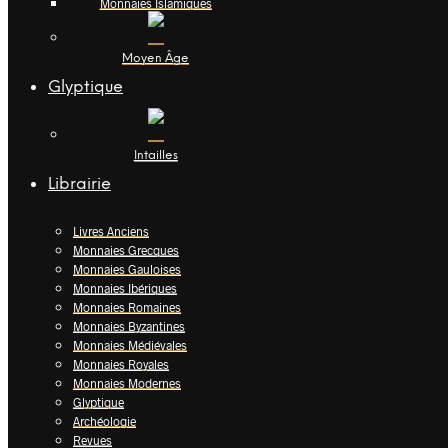
Monnaies Islamiques
Moyen Âge
Glyptique
Intailles
Librairie
Livres Anciens
Monnaies Grecques
Monnaies Gauloises
Monnaies Ibériques
Monnaies Romaines
Monnaies Byzantines
Monnaies Médiévales
Monnaies Royales
Monnaies Modernes
Glyptique
Archéologie
Revues