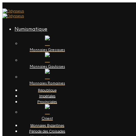
Numismatique
Monnaies Grecques
Monnaies Gauloises
Monnaies Romaines
République
Impériales
Provinciales
Orient
Monnaies Byzantines
Période des Croisades