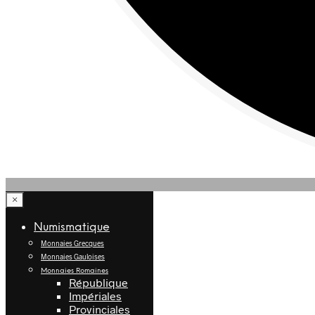
×
Numismatique
Monnaies Grecques
Monnaies Gauloises
Monnaies Romaines
République
Impériales
Provinciales