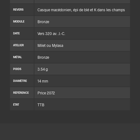
Casque macédonien, épi de blé et K dans les champs
REVERS
Bronze
MODULE
Vers 320 av. J.-C.
DATE
Milet ou Mylasa
ATELIER
Bronze
MÉTAL
3.54 g
POIDS
14 mm
DIAMÈTRE
Price 2072
RÉFÉRENCE
TTB
ÉTAT