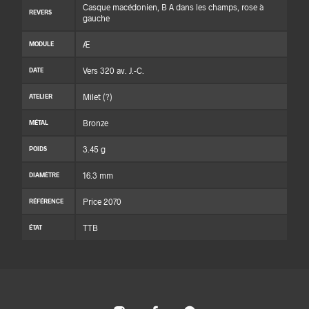
Casque macédonien, B A dans les champs, rose à
REVERS
gauche
Æ
MODULE
Vers 320 av. J.-C.
DATE
Milet (?)
ATELIER
Bronze
MÉTAL
3.45 g
POIDS
16.3 mm
DIAMÈTRE
Price 2070
RÉFÉRENCE
TTB
ÉTAT