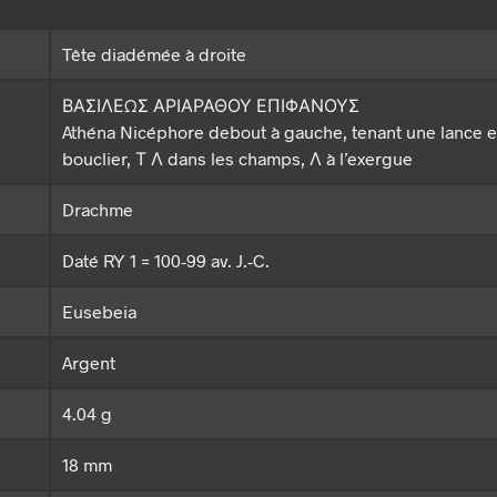
Tête diadémée à droite
ΒΑΣΙΛΕΩΣ ΑΡΙΑΡΑΘΟΥ ΕΠΙΦΑΝΟΥΣ
Athéna Nicéphore debout à gauche, tenant une lance e
bouclier, Τ Λ dans les champs, Λ à l’exergue
Drachme
Daté RY 1 = 100-99 av. J.-C.
Eusebeia
Argent
4.04 g
18 mm