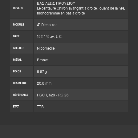
ΒΑΣΙΛΕΩΣ ΠΡΟΥΣΙΟΥ
Le centaure Chiron avançant à droite, jouant de la lyre,
REVERS
monogramme en bas à droite
Æ Dichalkon
MODULE
182-149 av. J.-C.
DATE
Nicomédie
ATELIER
Bronze
MÉTAL
5.87 g
POIDS
20.8 mm
DIAMÈTRE
HGC 7, 629 – RG 26
RÉFÉRENCE
TTB
ÉTAT