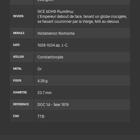
ΘCE bOHΘ RωmAnω
L’Empereur debout de face, tenant un globe crucigère,
REVERS
se faisant couronner par la Vierge, ΜΘ au-dessus
Histamenon Nomisma
MODULE
1028-1034 ap. J.-C.
DATE
Constantinople
ATELIER
Or
MÉTAL
4.39 g
POIDS
23.7 mm
DIAMÈTRE
DOC 1d – Sear 1819
RÉFÉRENCE
TTB
ÉTAT