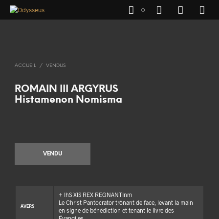
0
ACCUEIL
/
VENDUS
ROMAIN III ARGYRUS
Histamenon Nomisma
VENDU
+ IhS XIS REX REGNANTInm
Le Christ Pantocrator trônant de face, levant la main
AVERS
en signe de bénédiction et tenant le livre des
Évangiles