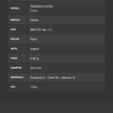
PARISIVS CIVITAS
REVERS
Croix
Obole
MODULE
996-1031 ap. J.-C.
DATE
Paris
ATELIER
Argent
MÉTAL
0.62 g
POIDS
16.8 mm
DIAMÈTRE
Duplessy 5 – Ciani 19 – Lafaurie 12
RÉFÉRENCE
TTB+
ÉTAT