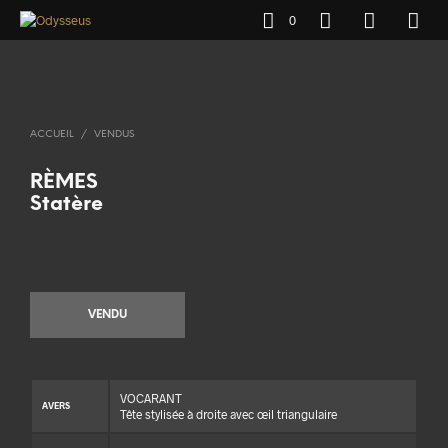
0
ACCUEIL
/
VENDUS
RÈMES
Statère
VENDU
VOCARANT
AVERS
Tête stylisée à droite avec œil triangulaire