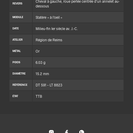
Cheval à gauche, roue perlée centrée d’un annelet au-
REVERS
dessous
Statère « à l’oeil »
MODULE
Milieu-fin Ier siècle av. J.-C.
DATE
Région de Reims
ATELIER
Or
MÉTAL
6.03 g
POIDS
15.2 mm
DIAMÈTRE
DT 591 – LT 8823
RÉFÉRENCE
TTB
ÉTAT