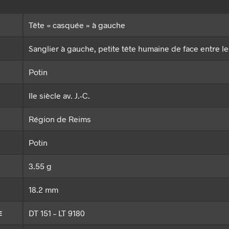
Tête « casquée » à gauche
Sanglier à gauche, petite tête humaine de face entre le
Potin
IIe siècle av. J.-C.
Région de Reims
Potin
3.55 g
18.2 mm
DT 151 – LT 9180
E