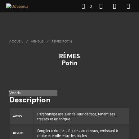
0
ACCUEIL
/
VENDUS
/
RÈMES POTIN
RÈMES
Potin
Vendu
Description
Personnage assis en tailleur de face, tenant ses
AVERS
tresses et un torque
Sanglier à droite, « fibule » au dessus, croissant à
REVERS
droite et étoile entre les pattes