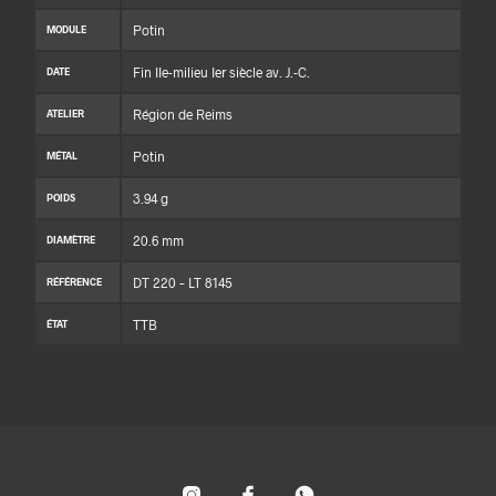
Potin
MODULE
Fin IIe-milieu Ier siècle av. J.-C.
DATE
Région de Reims
ATELIER
Potin
MÉTAL
3.94 g
POIDS
20.6 mm
DIAMÈTRE
DT 220 – LT 8145
RÉFÉRENCE
TTB
ÉTAT