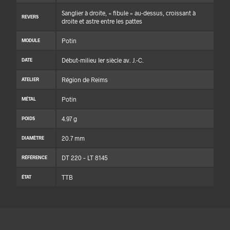
Sanglier à droite, « fibule » au-dessus, croissant à
REVERS
droite et astre entre les pattes
Potin
MODULE
Début-milieu Ier siècle av. J.-C.
DATE
Région de Reims
ATELIER
Potin
MÉTAL
4.97 g
POIDS
20.7 mm
DIAMÈTRE
DT 220 – LT 8145
RÉFÉRENCE
TTB
ÉTAT