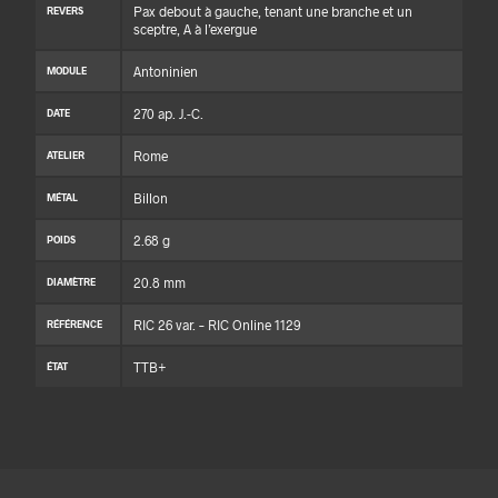
Pax debout à gauche, tenant une branche et un
REVERS
sceptre, A à l’exergue
Antoninien
MODULE
270 ap. J.-C.
DATE
Rome
ATELIER
Billon
MÉTAL
2.68 g
POIDS
20.8 mm
DIAMÈTRE
RIC 26 var. – RIC Online 1129
RÉFÉRENCE
TTB+
ÉTAT