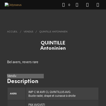
0
ACCUEIL
/
VENDUS
/
QUINTILLE ANTONINIEN
QUINTILLE
Antoninien
Bel avers, revers rare
Vendu
Description
IMP C M AVR CL QVINTILLVS AVG
AVERS
Buste radié, drapé et cuirassé à droite
PAX AVGVSTI